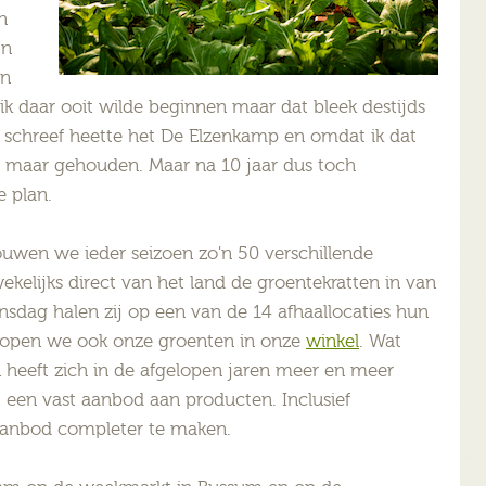
n
jn
en
ik daar ooit wilde beginnen maar dat bleek destijds
n schreef heette het De Elzenkamp en omdat ik dat
 maar gehouden. Maar na 10 jaar dus toch
e plan.
ouwen we ieder seizoen zo'n 50 verschillende
kelijks direct van het land de groentekratten in van
sdag halen zij op een van de 14 afhaallocaties hun
rkopen we ook onze groenten in onze
winkel
. Wat
 heeft zich in de afgelopen jaren meer en meer
t een vast aanbod aan producten. Inclusief
 aanbod completer te maken.