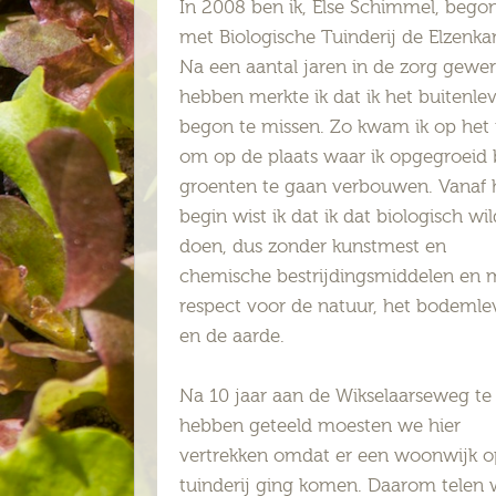
In 2008 ben ik, Else Schimmel, bego
met Biologische Tuinderij de Elzenk
Na een aantal jaren in de zorg gewer
hebben merkte ik dat ik het buitenle
begon te missen. Zo kwam ik op het 
om op de plaats waar ik opgegroeid
groenten te gaan verbouwen. Vanaf 
begin wist ik dat ik dat biologisch wi
doen, dus zonder kunstmest en
chemische bestrijdingsmiddelen en 
respect voor de natuur, het bodemle
en de aarde.
Na 10 jaar aan de Wikselaarseweg te
hebben geteeld moesten we hier
vertrekken omdat er een woonwijk o
tuinderij ging komen. Daarom telen