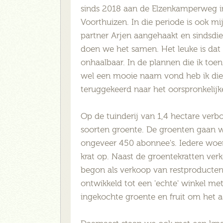
sinds 2018 aan de Elzenkamperweg i
Voorthuizen. In die periode is ook mi
partner Arjen aangehaakt en sindsdi
doen we het samen. Het leuke is dat 
onhaalbaar. In de plannen die ik toe
wel een mooie naam vond heb ik die
teruggekeerd naar het oorspronkelijk
Op de tuinderij van 1,4 hectare verb
soorten groente. De groenten gaan we
ongeveer 450 abonnee's. Iedere woen
krat op. Naast de groentekratten ve
begon als verkoop van restproducten
ontwikkeld tot een 'echte' winkel me
ingekochte groente en fruit om het