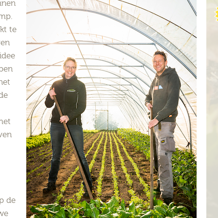
nnen
amp.
kt te
ven
idee
 ben
het
lde
met
ven
p de
 we