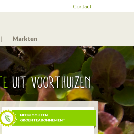
Contact
Markten
te
uit Voorthuizen
NEEM OOK EEN
GROENTEABONNEMENT