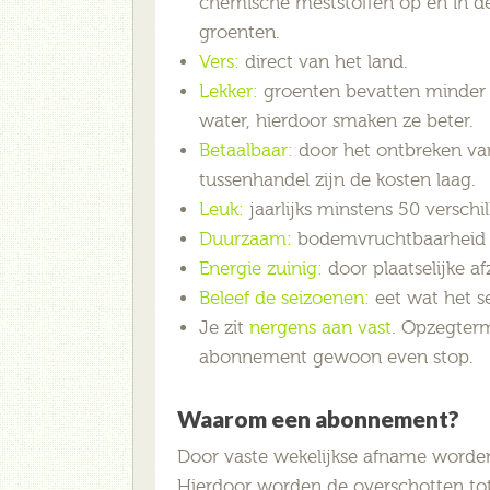
chemische meststoffen op en in d
groenten.
Vers:
direct van het land.
Lekker:
groenten bevatten minder
water, hierdoor smaken ze beter.
Betaalbaar:
door het ontbreken va
tussenhandel zijn de kosten laag.
Leuk:
jaarlijks minstens 50 versch
Duurzaam:
bodemvruchtbaarheid en
Energie zuinig:
door plaatselijke a
Beleef de seizoenen:
eet wat het se
Je zit
nergens aan vast
. Opzegterm
abonnement gewoon even stop.
Waarom een abonnement?
Door vaste wekelijkse afname worden
Hierdoor worden de overschotten to