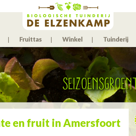
Fruittas
Winkel
Tuinderij
Seizoensgroen
te en fruit in Amersfoort