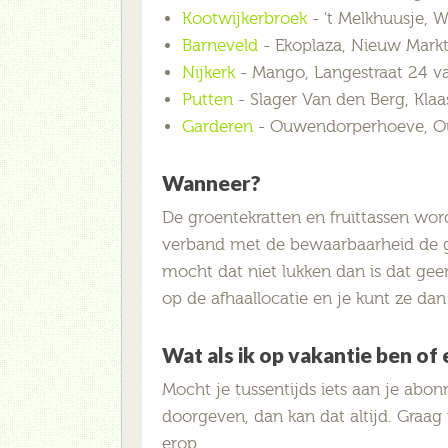
Kootwijkerbroek
- 't Melkhuusje, 
Barneveld
- Ekoplaza, Nieuw Markt
Nijkerk
- Mango, Langestraat 24 va
Putten
- Slager Van den Berg, Klaas
Garderen
- Ouwendorperhoeve, Ou
Wanneer?
De groentekratten en fruittassen wor
verband met de bewaarbaarheid de g
mocht dat niet lukken dan is dat gee
op de afhaallocatie en je kunt ze d
Wat als ik op vakantie ben o
Mocht je tussentijds iets aan je abon
doorgeven, dan kan dat altijd. Graag
erop.