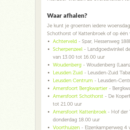
Waar afhalen?
Je kunt je groenten iedere woensdag a
Schothorst of Kattenbroek of op één
Achterveld
- Spar, Hessenweg 188b,
Scherpenzeel
- Landgoedwinkel de D
van 13.00 tot 16.00 uur
Woudenberg
- Woudenberg (Laanzic
Leusden Zuid
- Leusden-Zuid Tabak
Leusden Centrum
- Leusden-Centr
Amersfoort Bergkwartier
- Bergkwar
Amersfoort Schothorst
- De Koperh
tot 21.00 uur
Amersfoort Kattenbroek
- Hof der 
donderdag 18.00 uur
Voorthuizen
- Elzenkamperweg 4 v