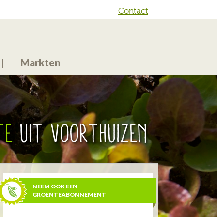
Contact
Markten
te
uit Voorthuizen
NEEM OOK EEN
GROENTEABONNEMENT