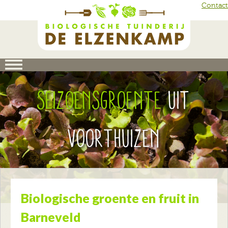
Skip to main content
Contact
Seizoensgroente
uit
Voorthuizen
Biologische groente en fruit in
Barneveld