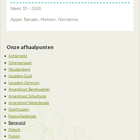
Week 33 - 2026
Appel, Banaan, Meloen, Nectarine
Onze afhaalpunten
Achterveld
Scherpenzeel
Woudenberg
Leusden-Zuid
Leusden-Centrum
Amersfoort Bergkwartier
Amersfoort Schothorst
Amersfoort Kattenbroek
Voorthuizen
Kootwijkerbroek
Barneveld
Nijkerk
Putten