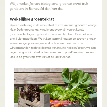
Wil je wekelijks van biologische groente en/of fruit
genieten in Barneveld dan kan dat.
Wekelijkse groentekrat
Op een vaste dag in de week staat er een krat met groenten voor je
klaar. In de groentekrat vind je ongeveer vijf verschillende
groenten, biologisch geteeld en vers van het land. Geschikt voor
drie á vier maaltijden. We vullen jaarrond kratten en streven er naar
zoveel mogelijk van eigen land te leveren maar om in de
wintermaanden toch voldoende variëteit te hebben kopen we dan
regelmatig in. Om afval te besparen neem je zelf een tas mee en
laad je de groenten over vanuit de krat in je tas.