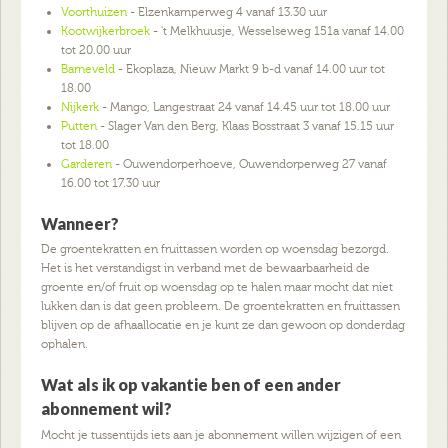
Voorthuizen
- Elzenkamperweg 4 vanaf 13.30 uur
Kootwijkerbroek
- 't Melkhuusje, Wesselseweg 151a vanaf 14.00
tot 20.00 uur
Barneveld
- Ekoplaza, Nieuw Markt 9 b-d vanaf 14.00 uur tot
18.00
Nijkerk
- Mango, Langestraat 24 vanaf 14.45 uur tot 18.00 uur
Putten
- Slager Van den Berg, Klaas Bosstraat 3 vanaf 15.15 uur
tot 18.00
Garderen
- Ouwendorperhoeve, Ouwendorperweg 27 vanaf
16.00 tot 17.30 uur
Wanneer?
De groentekratten en fruittassen worden op woensdag bezorgd.
Het is het verstandigst in verband met de bewaarbaarheid de
groente en/of fruit op woensdag op te halen maar mocht dat niet
lukken dan is dat geen probleem. De groentekratten en fruittassen
blijven op de afhaallocatie en je kunt ze dan gewoon op donderdag
ophalen.
Wat als ik op vakantie ben of een ander
abonnement wil?
Mocht je tussentijds iets aan je abonnement willen wijzigen of een