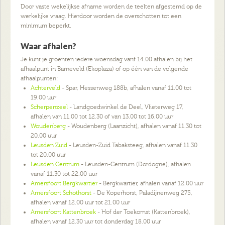
Door vaste wekelijkse afname worden de teelten afgestemd op de
werkelijke vraag. Hierdoor worden de overschotten tot een
minimum beperkt.
Waar afhalen?
Je kunt je groenten iedere woensdag vanf 14.00 afhalen bij het
afhaalpunt in Barneveld (Ekoplaza) of op één van de volgende
afhaalpunten:
Achterveld
- Spar, Hessenweg 188b, afhalen vanaf 11.00 tot
19.00 uur
Scherpenzeel
- Landgoedwinkel de Deel, Vlieterweg 17,
afhalen van 11.00 tot 12.30 of van 13.00 tot 16.00 uur
Woudenberg
- Woudenberg (Laanzicht), afhalen vanaf 11.30 tot
20.00 uur
Leusden Zuid
- Leusden-Zuid Tabaksteeg, afhalen vanaf 11.30
tot 20.00 uur
Leusden Centrum
- Leusden-Centrum (Dordogne), afhalen
vanaf 11.30 tot 22.00 uur
Amersfoort Bergkwartier
- Bergkwartier, afhalen vanaf 12.00 uur
Amersfoort Schothorst
- De Koperhorst, Paladijnenweg 275,
afhalen vanaf 12.00 uur tot 21.00 uur
Amersfoort Kattenbroek
- Hof der Toekomst (Kattenbroek),
afhalen vanaf 12.30 uur tot donderdag 18.00 uur