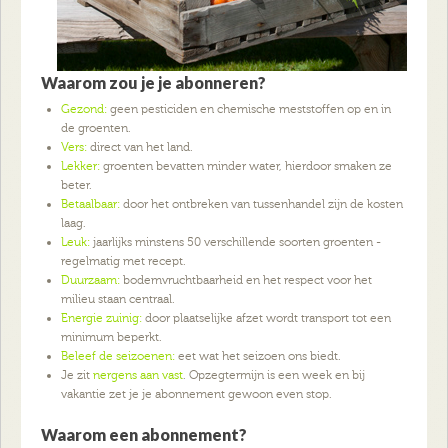
Waarom zou je je abonneren?
Gezond:
geen pesticiden en chemische meststoffen op en in
de groenten.
Vers:
direct van het land.
Lekker:
groenten bevatten minder water, hierdoor smaken ze
beter.
Betaalbaar:
door het ontbreken van tussenhandel zijn de kosten
laag.
Leuk:
jaarlijks minstens 50 verschillende soorten groenten -
regelmatig met recept.
Duurzaam:
bodemvruchtbaarheid en het respect voor het
milieu staan centraal.
Energie zuinig:
door plaatselijke afzet wordt transport tot een
minimum beperkt.
Beleef de seizoenen:
eet wat het seizoen ons biedt.
Je zit
nergens aan vast
. Opzegtermijn is een week en bij
vakantie zet je je abonnement gewoon even stop.
Waarom een abonnement?