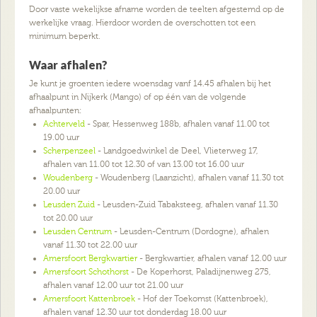
Door vaste wekelijkse afname worden de teelten afgestemd op de
werkelijke vraag. Hierdoor worden de overschotten tot een
minimum beperkt.
Waar afhalen?
Je kunt je groenten iedere woensdag vanf 14.45 afhalen bij het
afhaalpunt in Nijkerk (Mango) of op één van de volgende
afhaalpunten:
Achterveld
- Spar, Hessenweg 188b, afhalen vanaf 11.00 tot
19.00 uur
Scherpenzeel
- Landgoedwinkel de Deel, Vlieterweg 17,
afhalen van 11.00 tot 12.30 of van 13.00 tot 16.00 uur
Woudenberg
- Woudenberg (Laanzicht), afhalen vanaf 11.30 tot
20.00 uur
Leusden Zuid
- Leusden-Zuid Tabaksteeg, afhalen vanaf 11.30
tot 20.00 uur
Leusden Centrum
- Leusden-Centrum (Dordogne), afhalen
vanaf 11.30 tot 22.00 uur
Amersfoort Bergkwartier
- Bergkwartier, afhalen vanaf 12.00 uur
Amersfoort Schothorst
- De Koperhorst, Paladijnenweg 275,
afhalen vanaf 12.00 uur tot 21.00 uur
Amersfoort Kattenbroek
- Hof der Toekomst (Kattenbroek),
afhalen vanaf 12.30 uur tot donderdag 18.00 uur