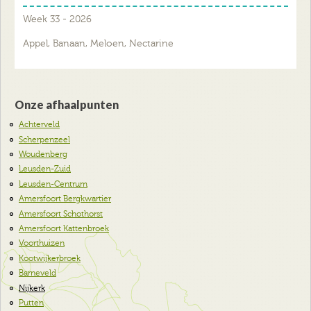
Week 33 - 2026
Appel, Banaan, Meloen, Nectarine
Onze afhaalpunten
Achterveld
Scherpenzeel
Woudenberg
Leusden-Zuid
Leusden-Centrum
Amersfoort Bergkwartier
Amersfoort Schothorst
Amersfoort Kattenbroek
Voorthuizen
Kootwijkerbroek
Barneveld
Nijkerk
Putten