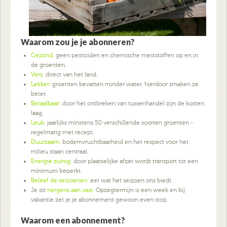
Waarom zou je je abonneren?
Gezond:
geen pesticiden en chemische meststoffen op en in
de groenten.
Vers:
direct van het land.
Lekker:
groenten bevatten minder water, hierdoor smaken ze
beter.
Betaalbaar:
door het ontbreken van tussenhandel zijn de kosten
laag.
Leuk:
jaarlijks minstens 50 verschillende soorten groenten -
regelmatig met recept.
Duurzaam:
bodemvruchtbaarheid en het respect voor het
milieu staan centraal.
Energie zuinig:
door plaatselijke afzet wordt transport tot een
minimum beperkt.
Beleef de seizoenen:
eet wat het seizoen ons biedt.
Je zit
nergens aan vast
. Opzegtermijn is een week en bij
vakantie zet je je abonnement gewoon even stop.
Waarom een abonnement?