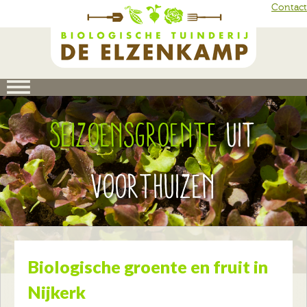
Skip to main content
Contact
Seizoensgroente
uit
Voorthuizen
Biologische groente en fruit in
Nijkerk