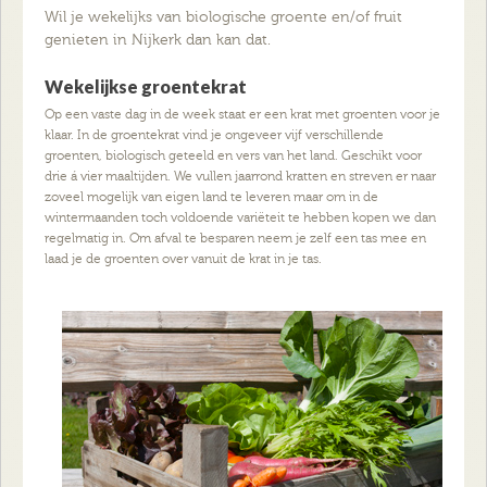
Wil je wekelijks van biologische groente en/of fruit
genieten in Nijkerk dan kan dat.
Wekelijkse groentekrat
Op een vaste dag in de week staat er een krat met groenten voor je
klaar. In de groentekrat vind je ongeveer vijf verschillende
groenten, biologisch geteeld en vers van het land. Geschikt voor
drie á vier maaltijden. We vullen jaarrond kratten en streven er naar
zoveel mogelijk van eigen land te leveren maar om in de
wintermaanden toch voldoende variëteit te hebben kopen we dan
regelmatig in. Om afval te besparen neem je zelf een tas mee en
laad je de groenten over vanuit de krat in je tas.