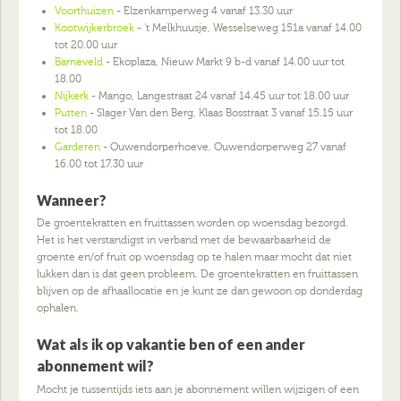
Voorthuizen
- Elzenkamperweg 4 vanaf 13.30 uur
Kootwijkerbroek
- 't Melkhuusje, Wesselseweg 151a vanaf 14.00
tot 20.00 uur
Barneveld
- Ekoplaza, Nieuw Markt 9 b-d vanaf 14.00 uur tot
18.00
Nijkerk
- Mango, Langestraat 24 vanaf 14.45 uur tot 18.00 uur
Putten
- Slager Van den Berg, Klaas Bosstraat 3 vanaf 15.15 uur
tot 18.00
Garderen
- Ouwendorperhoeve, Ouwendorperweg 27 vanaf
16.00 tot 17.30 uur
Wanneer?
De groentekratten en fruittassen worden op woensdag bezorgd.
Het is het verstandigst in verband met de bewaarbaarheid de
groente en/of fruit op woensdag op te halen maar mocht dat niet
lukken dan is dat geen probleem. De groentekratten en fruittassen
blijven op de afhaallocatie en je kunt ze dan gewoon op donderdag
ophalen.
Wat als ik op vakantie ben of een ander
abonnement wil?
Mocht je tussentijds iets aan je abonnement willen wijzigen of een